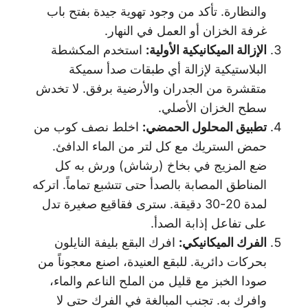
والنظارة. تأكد من وجود تهوية جيدة بفتح باب
غرفة الخزان أو العمل في النهار.
الإزالة الميكانيكية الأولية
:
استخدم المكشطة
البلاستيكية لإزالة أي طبقات صدأ سميكة
متقشرة من الجدران والأرضية برفق. لا تخدش
سطح الخزان الأصلي.
تطبيق المحلول الحمضي
:
اخلط نصف كوب من
حمض الستريك مع كل لتر من الماء الدافئ.
ضع المزيج في بخاخ (رشاش) ورش به كل
المناطق المصابة بالصدأ حتى تتشبع تماماً. اتركه
لمدة 20-30 دقيقة. سترى فقاقيع صغيرة تدل
على تفاعل إذابة الصدأ.
الفرك الميكانيكي
:
افرك البقع بليفة النايلون
بحركات دائرية. للبقع العنيدة، اصنع معجوناً من
صودا الخبز مع قليل من الملح الناعم والماء،
وافرك به. تجنب المبالغة في الفرك حتى لا