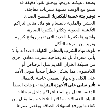
يضعف هيكله تدريجياً ويخلق ثقوباً دقيقة قد
تتسع مع الوقت مسببة تسربات مفاجئة.
توفير بيئة خصبة للبكتيريا
:
السطح الصدئ
الخشن والمليء بالمسام هو ملاذ مثالي لتراكم
الأغشية الحيوية وتكاثر البكتيريا الضارة،
وأشهرها بكتيريا الحديد التي تفرز روائح كريهة
وتزيد من سرعة التآكل.
تلوث مياه الشرب بالمعادن الثقيلة
:
الصدأ غالباً لا
يأتي منفرداً، بل قد يصاحبه تسرب معادن أخرى
من سبيكة الخزان القديم مثل الرصاص أو
الكادميوم، مما يشكل خطراً صحياً طويل الأمد
على الكلى والجهاز العصبي خاصة للأطفال.
تأثير سلبي على الأجهزة المنزلية
:
جزيئات الصدأ
الدقيقة تنتقل مع الماء لتتراكم داخل سخانات
المياه، الغسالات، وفلاتر الثلاجات، مما يقلل من
كفاءتها ويرفع استهلاك الطاقة ويقصر عمرها