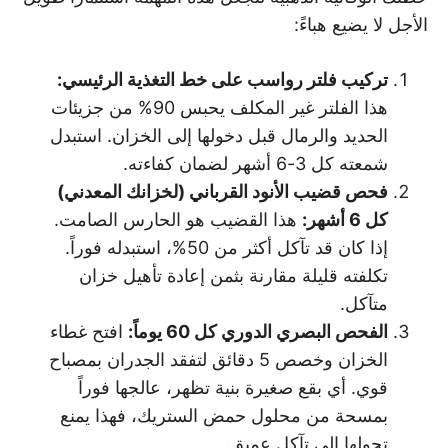
الأجل لا يضيع هباءً:
تركيب فلتر رواسب على خط التغذية الرئيسي
:
هذا الفلتر غير المكلف يحبس 90% من جزيئات
الحديد والرمال قبل دخولها إلى الخزان. استبدل
شمعته كل 3-6 أشهر لضمان كفاءته.
فحص قضيب الأنود القرباني (لخزانك المعدني)
كل 6 أشهر
:
هذا القضيب هو الحارس الصامت.
إذا كان قد تآكل أكثر من 50%، استبدله فوراً.
تكلفته قليلة مقارنة بثمن إعادة تأهيل خزان
متآكل.
الفحص البصري الدوري كل 60 يوماً
:
افتح غطاء
الخزان وخصص 5 دقائق لتفقد الجدران بمصباح
قوي. أي بقع صغيرة بنية تظهر، عالجها فوراً
بمسحة من محلول حمض الستريك، فهذا يمنع
تحولها إلى تآكل عميق.