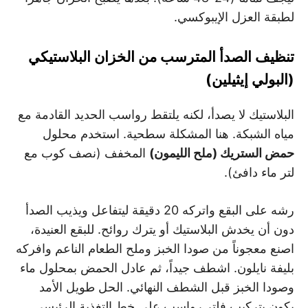
لطبقة العزل الإيبوكسي.
تنظيف الصدأ المترسب من الخزان البلاستيكي
(البولي إيثيلين)
البلاستيك لا يصدأ، لكنه يلتقط رواسب الحديد القادمة مع
مياه الشبكة. هنا المشكلة سطحية. استخدم محلول
حمض الستريك (ملح الليمون
)
المخفف (نصف كوب مع
لتر ماء دافئ).
رشه على البقع واتركه 20 دقيقة ليتفاعل ويذيب الصدأ
دون أن يخدش البلاستيك أو يترك روائح. للبقع العنيدة،
اصنع معجوناً من صودا الخبز وملح الطعام الناعم وافركه
بليفة نايلون. اشطف جيداً، ثم عادل الحمض بمحلول ماء
وصودا الخبز قبل الشطف النهائي. الحل طويل الأمد
يكون بتركيب فلتر رواسب على خط التغذية الرئيسي