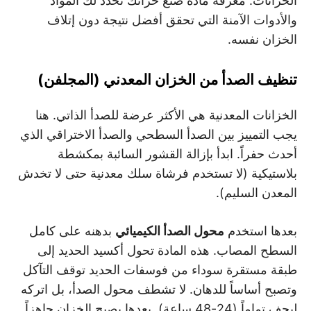
الخزانات. معرفة مادة صنع خزانك تحدد لك المواد
والأدوات الآمنة التي تحقق أفضل نتيجة دون إتلاف
الخزان نفسه.
تنظيف الصدأ من الخزان المعدني (المجلفن)
الخزانات المعدنية هي الأكثر عرضة للصدأ الذاتي. هنا
يجب التمييز بين الصدأ السطحي والصدأ الاختراقي الذي
أحدث حفراً. ابدأ بإزالة القشور السائبة بمكشطة
بلاستيكية (لا تستخدم فرشاة سلك معدنية حتى لا تخدش
المعدن السليم).
بعدها استخدم
محول الصدأ الكيميائي
بدهنه على كامل
السطح المصاب. هذه المادة تحول أكسيد الحديد إلى
طبقة مستقرة سوداء من فوسفات الحديد توقف التآكل
وتصبح أساساً للدهان. لا تشطف محول الصدأ، بل اتركه
ليجف تماماً (24-48 ساعة). بعدها يصبح الخزان جاهزاً